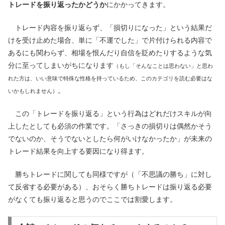
トレードを振り返ったかどうか
にかかってきます。
トレード内容を振り返らず、「損切りになった」という結果だ
けを受け止めた場合、単に「不運でした」で片付けられる内容で
あるにも関わらず、相場を恨んだり自信を貶めたりするような気
分に至ってしまいがちになります
（もし「そんなことは思わない」と思わ
れた方は、いい意味で特殊な性格を持っているため、このカテゴリを読む必要はな
。
いかもしれません）
この「トレードを振り返る」という行為はどれだけスキルが向
上したとしても必須の作業です。「さっきの損切りは偶然かそう
でないのか、そうでないとしたら何がいけなかったか」が未来の
トレード結果を向上する要因になり得ます。
勝ちトレードに関しても同様ですが（「不思議の勝ち」に対し
て反省する必要がある）、おそらく勝ちトレードは振り返る必要
がなくても振り返ると思うのでここでは割愛します。