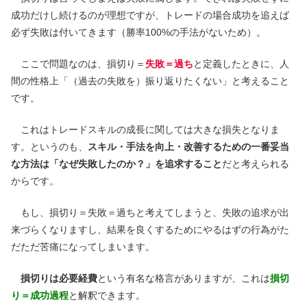
成功だけし続けるのが理想ですが、トレードの場合成功を追えば
必ず失敗は付いてきます（勝率100%の手法がないため）。
ここで問題なのは、損切り＝
失敗＝過ち
と定義したときに、人
間の性格上「（過去の失敗を）振り返りたくない」と考えること
です。
これはトレードスキルの成長に関しては大きな損失となりま
す。というのも、
スキル・手法を向上・改善するための一番妥当
な方法は「なぜ失敗したのか？」を追求すること
だと考えられる
からです。
もし、損切り＝失敗＝過ちと考えてしまうと、失敗の追求が出
来づらくなりますし、結果を良くするためにやるはずの行為がた
だただ苦痛になってしまいます。
損切りは必要経費
という有名な格言がありますが、これは
損切
り＝成功過程
と解釈できます。