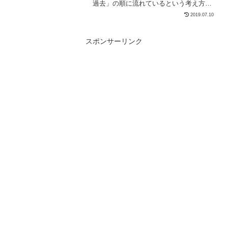
過去」の順に流れているという考え方が
あります。（多くの人は、「時間の流れ
2019.07.10
は過去→現在→未来と流れていて、過去
の行動の集大成が現在を構成している」
と考えますが、逆のほうが...
スポンサーリンク