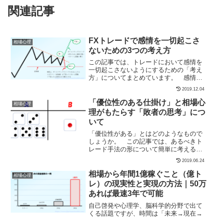
関連記事
FXトレードで感情を一切起こさ
相場心理
ないための3つの考え方
この記事では、トレードにおいて感情を
一切起こさないようにするための「考え
方」についてまとめています。 感情を
一切起こさないようにするには最終的に
2019.12.04
訓練と慣れが必要ですが、その前に考え
方が1つ違うだけでその習得までの道筋が
「優位性のある仕掛け」と相場心
相場心理
具体化できると考えてい...
理がもたらす「敗者の思考」につ
いて
「優位性がある」とはどのようなもので
しょうか。 この記事では、あるべきト
レード手法の形について簡単に考えるた
めに、FXの局面について考えるのではな
2019.06.24
く「サイコロの目を当てるゲーム」を例
に優位性を紹介します。例題：サイコロ
相場から年間1億稼ぐこと（億ト
相場心理
の目を当てるゲームあな...
レ）の現実性と実現の方法｜50万
あれば最速3年で可能
自己啓発や心理学、脳科学的分野で出て
くる話題ですが、時間は「未来→現在→