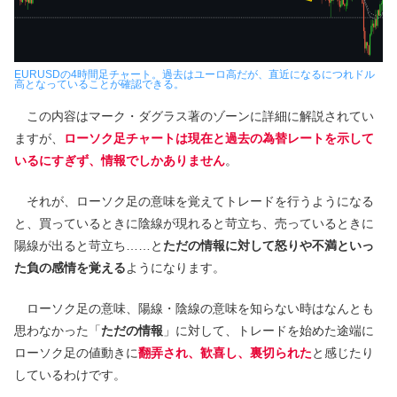
EURUSDの4時間足チャート。過去はユーロ高だが、直近になるにつれドル
高となっていることが確認できる。
この内容はマーク・ダグラス著のゾーンに詳細に解説されてい
ますが、
ローソク足チャートは現在と過去の為替レートを示して
いるにすぎず、情報でしかありません
。
それが、ローソク足の意味を覚えてトレードを行うようになる
と、買っているときに陰線が現れると苛立ち、売っているときに
陽線が出ると苛立ち……と
ただの情報に対して怒りや不満といっ
た負の感情を覚える
ようになります。
ローソク足の意味、陽線・陰線の意味を知らない時はなんとも
思わなかった「
ただの情報
」に対して、トレードを始めた途端に
ローソク足の値動きに
翻弄され、歓喜し、裏切られた
と感じたり
しているわけです。