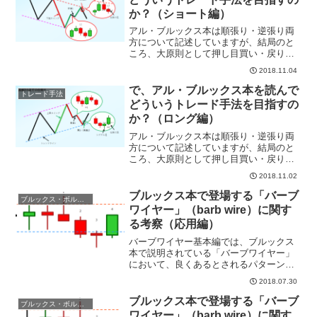
か？（ショート編）
アル・ブルックス本は順張り・逆張り両
方について記述していますが、結局のと
ころ、大原則として押し目買い・戻り売
りを主体とした順張りのトレードが主体
2018.11.04
といえます。押し目買いと戻り売り……
これらのワードはプライスアクションに
で、アル・ブルックス本を読んで
トレード手法
限らず、様々なトレード手...
どういうトレード手法を目指すの
か？（ロング編）
アル・ブルックス本は順張り・逆張り両
方について記述していますが、結局のと
ころ、大原則として押し目買い・戻り売
りを主体とした順張りのトレードが主体
2018.11.02
といえます。押し目買いと戻り売り……
これらのワードはプライスアクションに
ブルックス本で登場する「バーブ
ブルックス・ボルマン本用語
限らず、様々なトレード手...
ワイヤー」（barb wire）に関す
る考察（応用編）
バーブワイヤー基本編では、ブルックス
本で説明されている「バーブワイヤー」
において、良くあるとされるパターンに
ついて紹介しました。 本記事では、基
2018.07.30
本編のようなパターンの他に起こりうる
その他のパターンについて紹介し、ブ
ブルックス本で登場する「バーブ
ブルックス・ボルマン本用語
ル・ベアがどのような行動を...
ワイヤー」（barb wire）に関す