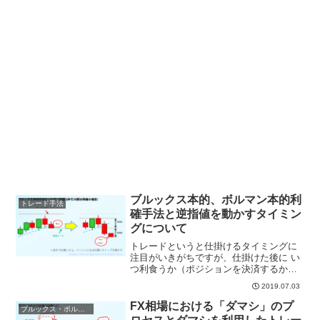
ブルックス本的、ボルマン本的利
トレード手法
確手法と逆指値を動かすタイミン
グについて
トレードというと仕掛けるタイミングに
注目がいきがちですが、仕掛けた後に い
つ利食うか（ポジションを決済するか）
いつストップを動かすか（建値、直近高
2019.07.03
値・安値へのトレール的移動）という2点
についても前々から考えておく（決めて
FX相場における「ダマシ」のプ
ブルックス・ボルマン本用語
おく）ことが重要で...