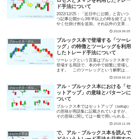
ロセスとダマシを利用したトレー
ド手法について
2022/12/25：「近日中に公開」と言いつ
つ記事公開から3年半以上の時を経てよう
やく仕掛け例を追加。それ以外の文章に
ついて、今改めて文章を読むと的は外し
2019.06.05
てないと思うもののなかなかにひどい構
成・内容だと思うので、ぼちぼちと修正
ブルックス本で登場する「ツーレ
ブルックス・ボルマン本用語
予定。 高値...
ッグ」の特徴とツーレッグを利用
したトレード手法について
ツーレッグという言葉はブルックス本で
登場する用語で、本の中で頻繁に登場し
ます。 このツーレッグという解釈は衝
撃的です。言われてみれば確かにそう見
2019.04.10
える……というかそうなっているため、
私個人としては「よく見つけたな……」
アル・ブルックス本における「セ
ブルックス・ボルマン本用語
と感じました。 ただ、こ...
ットアップ」の意味とパターンに
ついて
ブルックス本ではセットアップ（setup）
の意味が用語集に記載されていますが、
その意味に関しては一般で用いられる
「セットアップ」と対して変わらないと
2018.11.06
考えます（一般でセットアップという単
語を使う機会は少ないかもしれません
で、アル・ブルックス本を読んで
トレード手法
が）。記事作成にあたり...
どういうトレード手法を目指すの