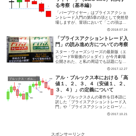
る考察（基本編）
「バーブワイヤー」はプライスアクショ
ントレード入門の第5章の項として突然登
場しますが、冒頭において「この項は本
書のなかでも最も重要な情報が書いてあ
2018.07.24
るため、注意深く読んで欲しい」
（p.223）という一文から始まることから
「プライスアクショントレード入
コラム
もわかるように、非常に...
門」の読み進め方についての考察
スター・ウォーズシリーズの最新版（エ
ピソード8/最後のジェダイ）が今月劇場
公開された、と私の周辺でも話題になっ
ています。 スター・ウォーズの「話の
2017.12.27
時系列」は「劇場公開順」とは異なるそ
うで、劇場公開順にシリーズ番号を書く
アル・ブルックス本における「高
ブルックス・ボルマン本用語
と4→5→6→1→2→...
値１、２、３、４（安値１、２、
３、４）」の定義について
アル・ブルックスさんの著作を日本語に
訳した「プライスアクショントレード入
門」や「プライスアクションとローソク
足の法則」（パンローリング社 出版）を
2017.10.21
読み進めるにあたり、最初にぶつかる壁
が「彼独自の用語の意味が良く分からな
いこと」だといわれてい...
スポンサーリンク