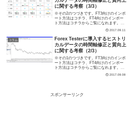
カルデータの時間軸修正と質向上
に関する考察（3/3）
※その2のつづきです。FT3向けのインポ
ート方法はコチラ、FT4向けのインポー
ト方法はコチラからご覧になれます。当
記事は、FT2向けとなっています。 前
2017.09.11
回記事では質の良いヒストリカルデータ
をForex Tester2に上書きする方法につい
Forex Testerに導入するヒストリ
コラム
て...
カルデータの時間軸修正と質向上
に関する考察（2/3）
※その1のつづきです。FT3向けのインポ
ート方法はコチラ、FT4向けのインポー
ト方法はコチラからご覧になれます。当
記事は、FT2向けとなっています。精度
2017.09.08
の低いヒストリカルデータを向上させる
前回記事ではForex Tester（FT2）内の
オ...
スポンサーリンク