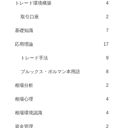
トレード環境構築
4
取引口座
2
基礎知識
7
応用理論
17
トレード手法
9
ブルックス・ボルマン本用語
8
相場分析
2
相場心理
4
相場環境認識
4
資金管理
2