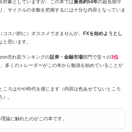
析対象としていますが、この本では
最長約54年
の超長期サ
り、サイクルの全貌を把握するには十分な内容となっていま
（コスパ的に）オススメできませんが、
FXを始めようとし
なと思います。
zon売れ筋ランキングの
証券・金融市場
部門で堂々の
3位
ろから、多くのトレーダーがこの本から勉強を始めていることが
ところはやや時代を感じます（内容は色あせてないところ
ろ）。
理論に触れたのがこの本です。