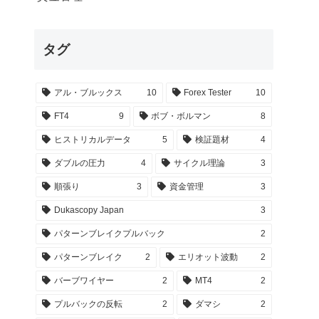
タグ
アル・ブルックス
10
Forex Tester
10
FT4
9
ボブ・ボルマン
8
ヒストリカルデータ
5
検証題材
4
ダブルの圧力
4
サイクル理論
3
順張り
3
資金管理
3
Dukascopy Japan
3
パターンブレイクプルバック
2
パターンブレイク
2
エリオット波動
2
バーブワイヤー
2
MT4
2
プルバックの反転
2
ダマシ
2