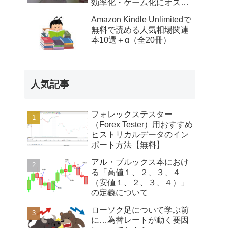
効率化・ゲーム化にオスス
メ
Amazon Kindle Unlimitedで
無料で読める人気相場関連
本10選＋α（全20冊）
人気記事
フォレックステスター
（Forex Tester）用おすすめ
ヒストリカルデータのイン
ポート方法【無料】
アル・ブルックス本におけ
る「高値１、２、３、４
（安値１、２、３、４）」
の定義について
ローソク足について学ぶ前
に…為替レートが動く要因