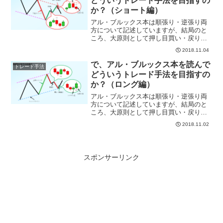
どういうトレード手法を目指すの
か？（ショート編）
アル・ブルックス本は順張り・逆張り両
方について記述していますが、結局のと
ころ、大原則として押し目買い・戻り売
りを主体とした順張りのトレードが主体
2018.11.04
といえます。押し目買いと戻り売り……
これらのワードはプライスアクションに
で、アル・ブルックス本を読んで
トレード手法
限らず、様々なトレード手...
どういうトレード手法を目指すの
か？（ロング編）
アル・ブルックス本は順張り・逆張り両
方について記述していますが、結局のと
ころ、大原則として押し目買い・戻り売
りを主体とした順張りのトレードが主体
2018.11.02
といえます。押し目買いと戻り売り……
これらのワードはプライスアクションに
限らず、様々なトレード手...
スポンサーリンク