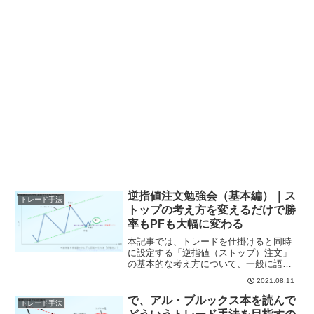
逆指値注文勉強会（基本編）｜ス
トレード手法
トップの考え方を変えるだけで勝
率もPFも大幅に変わる
本記事では、トレードを仕掛けると同時
に設定する「逆指値（ストップ）注文」
の基本的な考え方について、一般に語ら
れるプライスアクションパターンを例に
2021.08.11
紹介します。逆指値注文（損切り位置の
確定）はトレードを行うかどうかを決め
で、アル・ブルックス本を読んで
トレード手法
る重要な要素のひとつです...