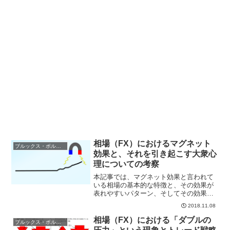
相場（FX）におけるマグネット
ブルックス・ボルマン本用語
効果と、それを引き起こす大衆心
理についての考察
本記事では、マグネット効果と言われて
いる相場の基本的な特徴と、その効果が
表れやすいパターン、そしてその効果を
引き起こす要因として挙げられる大衆心
2018.11.08
理に対する考察をまとめています。テク
ニカル分析の中でもとりわけマグネット
相場（FX）における「ダブルの
ブルックス・ボルマン本用語
効果という考えは、あくま...