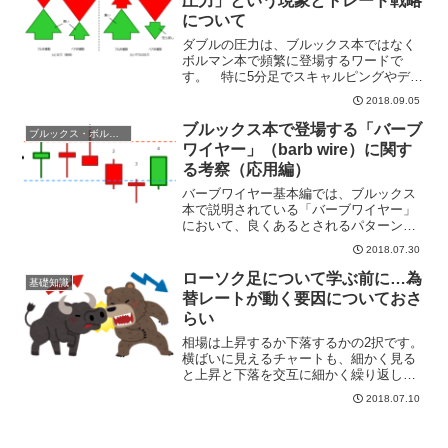
圧力」という現象とトレード戦略
について
ダブルの圧力は、ブルックス本ではなく
ボルマン本で頻繁に登場するワードで
す。 特に5分足でスキャルピングやデイ
トレードを行う際は、このダブルの圧力
2018.09.05
が生じるタイミングを見つけて仕掛ける
ことこそが仕事であると言っても過言で
ブルックス本で登場する「バーブ
ブルックス・ボルマン本用語
はありません。 本記事で...
ワイヤー」（barb wire）に関す
る考察（応用編）
バーブワイヤー基本編では、ブルックス
本で説明されている「バーブワイヤー」
において、良くあるとされるパターンに
ついて紹介しました。 本記事では、基
2018.07.30
本編のようなパターンの他に起こりうる
その他のパターンについて紹介し、ブ
ローソク足について学ぶ前に…為
基礎知識
ル・ベアがどのような行動を...
替レートが動く要因についておさ
らい
相場は上昇するか下落するかの2択です。
横ばいに見えるチャートも、細かく見る
と上昇と下落を交互に細かく繰り返して
いることが確認できると思います。で
2018.07.10
は、上昇する要因、下落する要因はなに
かについておさらいしたいと思います。
ブル派とベア派マーケット...